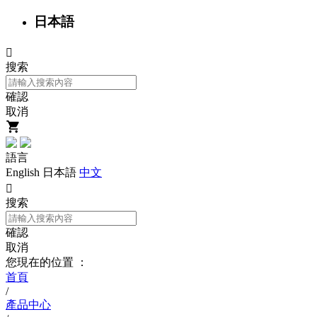
日本語

搜索
確認
取消
語言
English
日本語
中文

搜索
確認
取消
您現在的位置 ：
首頁
/
產品中心