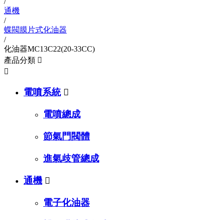
/
通機
/
蝶閥膜片式化油器
/
化油器MC13C22(20-33CC)
產品分類


電噴系統

電噴總成
節氣門閥體
進氣歧管總成
通機

電子化油器