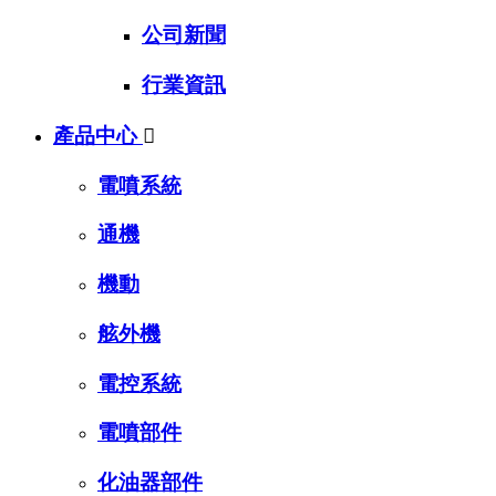
公司新聞
行業資訊
產品中心

電噴系統
通機
機動
舷外機
電控系統
電噴部件
化油器部件