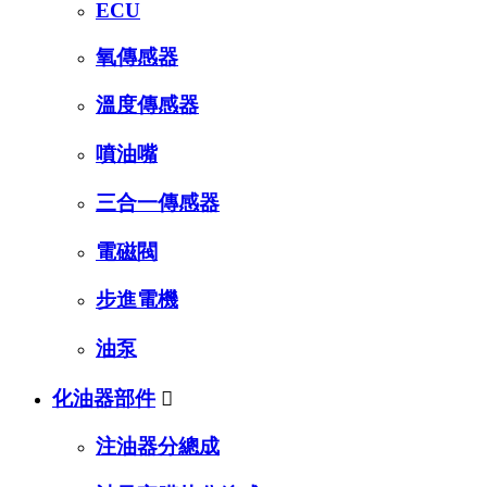
ECU
氧傳感器
溫度傳感器
噴油嘴
三合一傳感器
電磁閥
步進電機
油泵
化油器部件

注油器分總成